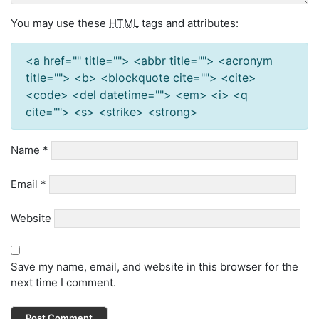
You may use these
HTML
tags and attributes:
<a href="" title=""> <abbr title=""> <acronym
title=""> <b> <blockquote cite=""> <cite>
<code> <del datetime=""> <em> <i> <q
cite=""> <s> <strike> <strong>
Name
*
Email
*
Website
Save my name, email, and website in this browser for the
next time I comment.