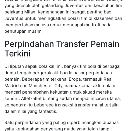
yang dicetak oleh gelandang Juventus dari kesalahan lini
belakang Milan. Kemenangan ini sangat penting bagi
Juventus untuk meningkatkan posisi tim di klasemen dan
mempertahankan asa untuk mendapatkan trofi pada
penutupan musim.
Perpindahan Transfer Pemain
Terkini
Di liputan sepak bola kali ini, banyak tim bola di berbagai
dunia tengah bergerak aktif pada pasar perpindahan
pemain. Beberapa tim terkenal Eropa, termasuk Real
Madrid dan Manchester City, nampak amat aktif dalam
mencari penambahan kekuatan untuk skuad mereka
sendiri. Atlet-atlet bintang sudah menjadi incaran utama,
sementara itu beberapa transaksi transfer mulai terjalin
dalam nilai yang fantastis.
Satu perpindahan yang paling diperbincangkan dibahas
yaitu kepindahan penyerang muda yang telah tampil