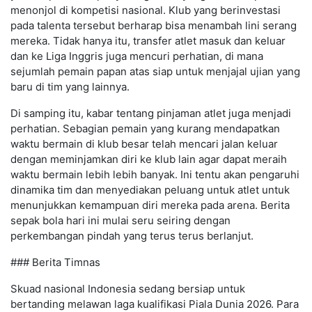
menonjol di kompetisi nasional. Klub yang berinvestasi
pada talenta tersebut berharap bisa menambah lini serang
mereka. Tidak hanya itu, transfer atlet masuk dan keluar
dan ke Liga Inggris juga mencuri perhatian, di mana
sejumlah pemain papan atas siap untuk menjajal ujian yang
baru di tim yang lainnya.
Di samping itu, kabar tentang pinjaman atlet juga menjadi
perhatian. Sebagian pemain yang kurang mendapatkan
waktu bermain di klub besar telah mencari jalan keluar
dengan meminjamkan diri ke klub lain agar dapat meraih
waktu bermain lebih lebih banyak. Ini tentu akan pengaruhi
dinamika tim dan menyediakan peluang untuk atlet untuk
menunjukkan kemampuan diri mereka pada arena. Berita
sepak bola hari ini mulai seru seiring dengan
perkembangan pindah yang terus terus berlanjut.
### Berita Timnas
Skuad nasional Indonesia sedang bersiap untuk
bertanding melawan laga kualifikasi Piala Dunia 2026. Para