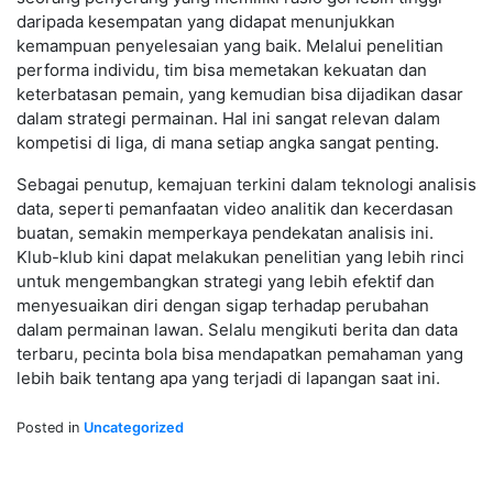
daripada kesempatan yang didapat menunjukkan
kemampuan penyelesaian yang baik. Melalui penelitian
performa individu, tim bisa memetakan kekuatan dan
keterbatasan pemain, yang kemudian bisa dijadikan dasar
dalam strategi permainan. Hal ini sangat relevan dalam
kompetisi di liga, di mana setiap angka sangat penting.
Sebagai penutup, kemajuan terkini dalam teknologi analisis
data, seperti pemanfaatan video analitik dan kecerdasan
buatan, semakin memperkaya pendekatan analisis ini.
Klub-klub kini dapat melakukan penelitian yang lebih rinci
untuk mengembangkan strategi yang lebih efektif dan
menyesuaikan diri dengan sigap terhadap perubahan
dalam permainan lawan. Selalu mengikuti berita dan data
terbaru, pecinta bola bisa mendapatkan pemahaman yang
lebih baik tentang apa yang terjadi di lapangan saat ini.
Posted in
Uncategorized