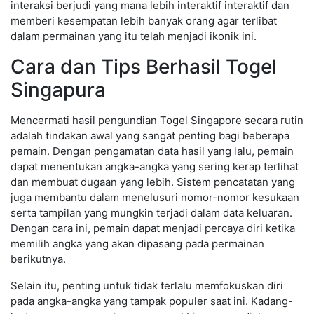
interaksi berjudi yang mana lebih interaktif interaktif dan
memberi kesempatan lebih banyak orang agar terlibat
dalam permainan yang itu telah menjadi ikonik ini.
Cara dan Tips Berhasil Togel
Singapura
Mencermati hasil pengundian Togel Singapore secara rutin
adalah tindakan awal yang sangat penting bagi beberapa
pemain. Dengan pengamatan data hasil yang lalu, pemain
dapat menentukan angka-angka yang sering kerap terlihat
dan membuat dugaan yang lebih. Sistem pencatatan yang
juga membantu dalam menelusuri nomor-nomor kesukaan
serta tampilan yang mungkin terjadi dalam data keluaran.
Dengan cara ini, pemain dapat menjadi percaya diri ketika
memilih angka yang akan dipasang pada permainan
berikutnya.
Selain itu, penting untuk tidak terlalu memfokuskan diri
pada angka-angka yang tampak populer saat ini. Kadang-