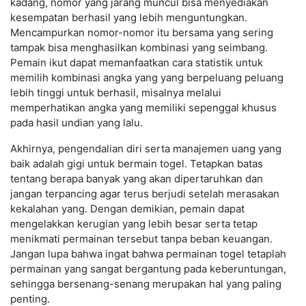
kadang, nomor yang jarang muncul bisa menyediakan
kesempatan berhasil yang lebih menguntungkan.
Mencampurkan nomor-nomor itu bersama yang sering
tampak bisa menghasilkan kombinasi yang seimbang.
Pemain ikut dapat memanfaatkan cara statistik untuk
memilih kombinasi angka yang yang berpeluang peluang
lebih tinggi untuk berhasil, misalnya melalui
memperhatikan angka yang memiliki sepenggal khusus
pada hasil undian yang lalu.
Akhirnya, pengendalian diri serta manajemen uang yang
baik adalah gigi untuk bermain togel. Tetapkan batas
tentang berapa banyak yang akan dipertaruhkan dan
jangan terpancing agar terus berjudi setelah merasakan
kekalahan yang. Dengan demikian, pemain dapat
mengelakkan kerugian yang lebih besar serta tetap
menikmati permainan tersebut tanpa beban keuangan.
Jangan lupa bahwa ingat bahwa permainan togel tetaplah
permainan yang sangat bergantung pada keberuntungan,
sehingga bersenang-senang merupakan hal yang paling
penting.