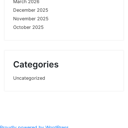
March 2026
December 2025
November 2025
October 2025
Categories
Uncategorized
Proudly powered by WordPress